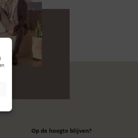
l
aan
Op de hoogte blijven?