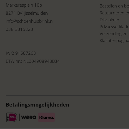
Markeresplein 10b
Bestellen en be
Retourneren e
8271 BV IJsselmuiden
Disclaimer
info@schoenhuisbrink.nl
Privacyverklar
038-3315823
Verzending en 
Klachtenpagin
KvK: 91687268
BTW nr.: NL004908948B34
Betalingsmogelijkheden