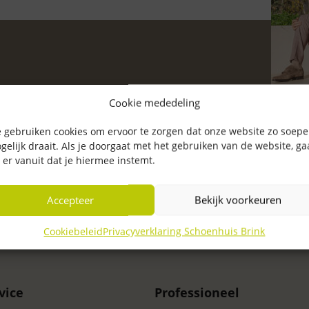
precht te adviseren en optimaal te
Cookie mededeling
p van schoenen die voldoen aan de
ied van kwaliteit, comfort, pasvorm en
 gebruiken cookies om ervoor te zorgen dat onze website zo soepe
gelijk draait. Als je doorgaat met het gebruiken van de website, g
 er vanuit dat je hiermee instemt.
Accepteer
Bekijk voorkeuren
Cookiebeleid
Privacyverklaring Schoenhuis Brink
vice
Professioneel