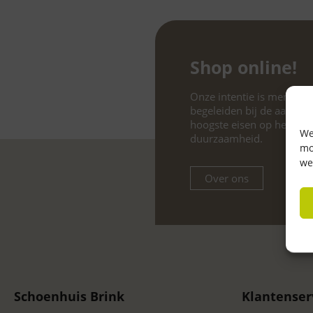
Shop online!
Onze intentie is mensen o
begeleiden bij de aankoo
hoogste eisen op het geb
We
duurzaamheid.
mo
we
Over ons
Schoenhuis Brink
Klantenser