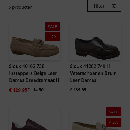
Filter
5
producten
SALE
-12%
Sioux 40162 738
Sioux 41282 749 H
Instappers Beige Leer
Veterschoenen Bruin
Dames Breedtemaat H
Leer Dames
Oorspronkelijke
Huidige
€
129,95
€
114,50
€
139,95
prijs
prijs
was:
is:
€ 129,95.
€ 114,50.
SALE
-12%