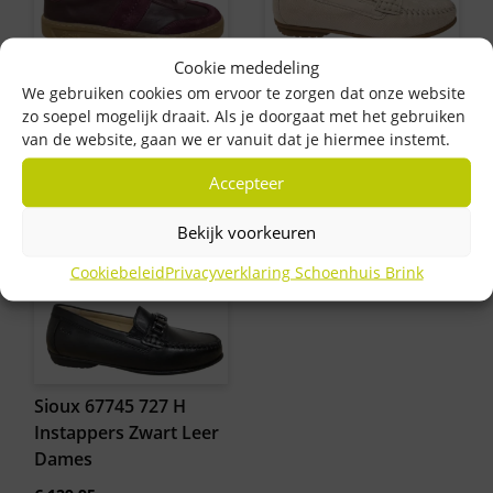
Cookie mededeling
Sioux 42270 717
Sioux 66979 723 H
We gebruiken cookies om ervoor te zorgen dat onze website
Sneakers Suede
Instappers Wit Leer
zo soepel mogelijk draait. Als je doorgaat met het gebruiken
Aubergine Dames
Dames
van de website, gaan we er vanuit dat je hiermee instemt.
Oorspronkelijke
Huidige
€
129,95
€
129,95
€
114,50
Accepteer
prijs
prijs
was:
is:
€ 129,95.
€ 114,50.
Bekijk voorkeuren
Cookiebeleid
Privacyverklaring Schoenhuis Brink
Sioux 67745 727 H
Instappers Zwart Leer
Dames