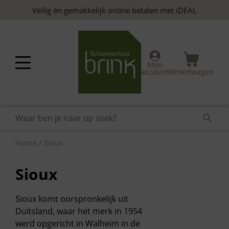
Skip
Veilig én gemakkelijk online betalen met iDEAL
to
content
Mijn
account
Winkelwagen
Home
/ Sioux
Sioux
Sioux komt oorspronkelijk uit
Duitsland
, waar het merk in
1954
werd opgericht in Walheim in de