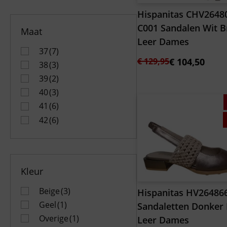
Hispanitas CHV2648
C001 Sandalen Wit B
Maat
Leer Dames
37
(7)
Oorspronkelijke
Huidige
€
129,95
€
104,50
38
(3)
prijs
prijs
39
(2)
was:
is:
40
(3)
€ 129,95.
€ 104,50.
41
(6)
42
(6)
Kleur
Beige
(3)
Hispanitas HV26486
Geel
(1)
Sandaletten Donker
Overige
(1)
Leer Dames