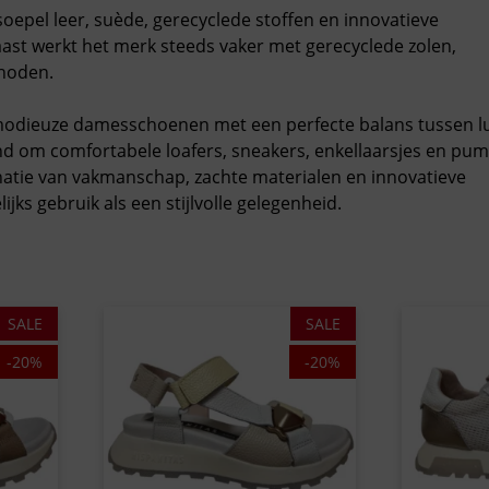
soepel leer, suède, gerecyclede stoffen en innovatieve
st werkt het merk steeds vaker met gerecyclede zolen,
thoden.
an modieuze damesschoenen met een perfecte balans tussen l
nd om comfortabele loafers, sneakers, enkellaarsjes en pu
atie van vakmanschap, zachte materialen en innovatieve
jks gebruik als een stijlvolle gelegenheid.
SALE
SALE
-20%
-20%