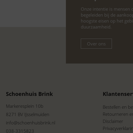
Onze intentie is mensen o
begeleiden bij de aankoo
hoogste eisen op het geb
duurzaamheid.
Over ons
Schoenhuis Brink
Klantenser
Markeresplein 10b
Bestellen en be
Retourneren e
8271 BV IJsselmuiden
Disclaimer
info@schoenhuisbrink.nl
Privacyverklar
038-3315823