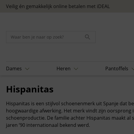
Skip
Veilig én gemakkelijk online betalen met iDEAL
to
content
Dames
Heren
Pantoffels
Home
/ Hispanitas
Hispanitas
Hispanitas
is een stijlvol schoenenmerk uit Spanje dat b
hoogwaardige afwerking. Het merk vindt zijn oorsprong in
schoenproductie. De familie achter Hispanitas maakt al 
jaren ’90 internationaal bekend werd.