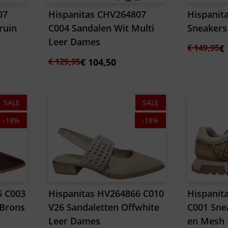
07
Hispanitas CHV264807
Hispanit
ruin
C004 Sandalen Wit Multi
Sneakers
Leer Dames
Oorspron
Huidige
€
149,95
€
Oorspronkelijke
Huidige
prijs
prijs
€
129,95
€
104,50
prijs
prijs
was:
is:
was:
is:
€ 149,95.
€ 124,50.
€ 129,95.
€ 104,50.
SALE
SALE
-18%
-18%
6 C003
Hispanitas HV264866 C010
Hispanit
 Brons
V26 Sandaletten Offwhite
C001 Sne
Leer Dames
en Mesh