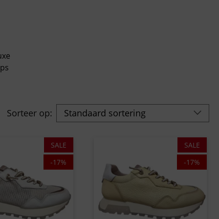
uxe
mps
Sorteer op:
SALE
SALE
-17%
-17%