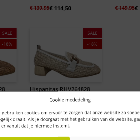
Oorspronkelijke
Huidige
Oorspron
Huidige
€
139,95
€
114,50
€
149,95
€
prijs
prijs
prijs
prijs
was:
is:
was:
is:
€ 139,95.
€ 114,50.
€ 149,95.
€ 124,50.
SALE
SALE
-18%
-18%
28
Hispanitas RHV264828
er
C015 Panna
Cookie mededeling
Oorspronkelijke
Huidige
€
139,95
€
114,50
 gebruiken cookies om ervoor te zorgen dat onze website zo soepe
prijs
prijs
gelijk draait. Als je doorgaat met het gebruiken van de website, g
 er vanuit dat je hiermee instemt.
was:
is:
€ 139,95.
€ 114,50.