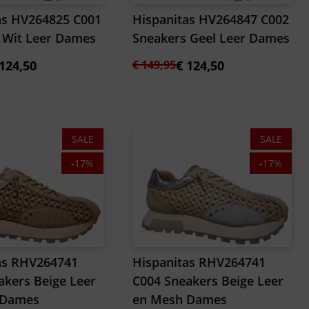
as HV264825 C001
Hispanitas HV264847 C002
 Wit Leer Dames
Sneakers Geel Leer Dames
kelijke
Oorspronkelijke
Huidige
124,50
€
149,95
€
124,50
prijs
prijs
was:
is:
€ 149,95.
€ 124,50.
SALE
SALE
-17%
-17%
as RHV264741
Hispanitas RHV264741
akers Beige Leer
C004 Sneakers Beige Leer
 Dames
en Mesh Dames