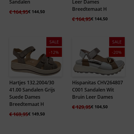
Sandalen
Leer Dames
Breedtemaat H
Oorspronkelijke
Huidige
€
164,95
€
144,50
prijs
prijs
Oorspronkelijke
Huidige
€
164,95
€
144,50
was:
is:
prijs
prijs
€ 164,95.
€ 144,50.
was:
is:
€ 164,95.
€ 144,50.
SALE
SALE
-12%
-20%
Hartjes 132.2004/30
Hispanitas CHV264807
41.00 Sandalen Grijs
C001 Sandalen Wit
Suede Dames
Bruin Leer Dames
Breedtemaat H
Oorspronkelijke
Huidige
€
129,95
€
104,50
prijs
prijs
Oorspronkelijke
Huidige
€
169,95
€
149,50
was:
is:
prijs
prijs
€ 129,95.
€ 104,50.
was:
is:
€ 169,95.
€ 149,50.