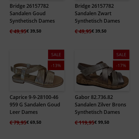
Bridge 26157782
Bridge 26157782
Sandalen Goud
Sandalen Zwart
Synthetisch Dames
Synthetisch Dames
Oorspronkelijke
Huidige
Oorspronkelijke
Huidige
€
49,95
€
39,50
€
49,95
€
39,50
prijs
prijs
prijs
prijs
was:
is:
was:
is:
€ 49,95.
€ 39,50.
€ 49,95.
€ 39,50.
SALE
SALE
-13%
-17%
Caprice 9-9-28100-46
Gabor 82.736.82
959 G Sandalen Goud
Sandalen Zilver Brons
Leer Dames
Synthetisch Dames
Oorspronkelijke
Huidige
Oorspronkelijke
Huidige
€
79,95
€
69,50
€
119,95
€
99,50
prijs
prijs
prijs
prijs
was:
is:
was:
is:
€ 79,95.
€ 69,50.
€ 119,95.
€ 99,50.