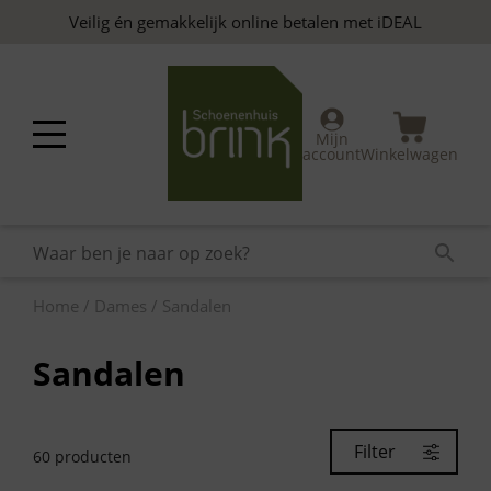
Skip
Veilig én gemakkelijk online betalen met iDEAL
to
content
Mijn
account
Winkelwagen
Home
/
Dames
/ Sandalen
Sandalen
Filter
60
producten