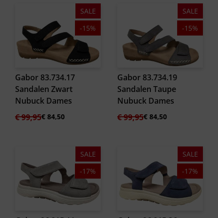
SALE
SALE
-15%
-15%
Gabor 83.734.17
Gabor 83.734.19
Sandalen Zwart
Sandalen Taupe
Nubuck Dames
Nubuck Dames
Oorspronkelijke
Huidige
Oorspronkelijke
Huidige
€
99,95
€
84,50
€
99,95
€
84,50
prijs
prijs
prijs
prijs
was:
is:
was:
is:
€ 99,95.
€ 84,50.
€ 99,95.
€ 84,50.
SALE
SALE
-17%
-17%