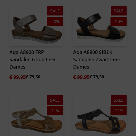
SALE
SALE
-20%
-20%
Aqa A8900 FRP
Aqa A8900 SIBLK
Sandalen Goud Leer
Sandalen Zwart Leer
Dames
Dames
Oorspronkelijke
Huidige
Oorspronkelijke
Huidige
€
99,95
€
79,50
€
99,95
€
79,50
prijs
prijs
prijs
prijs
was:
is:
was:
is:
€ 99,95.
€ 79,50.
€ 99,95.
€ 79,50.
SALE
SALE
-21%
-21%