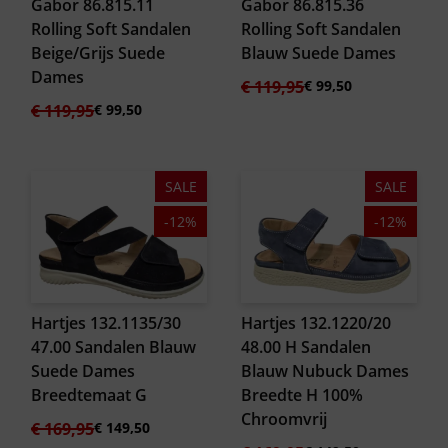
Gabor 86.815.11
Gabor 86.815.36
Rolling Soft Sandalen
Rolling Soft Sandalen
Beige/Grijs Suede
Blauw Suede Dames
Dames
Oorspronkelijke
Huidige
€
119,95
€
99,50
prijs
prijs
Oorspronkelijke
Huidige
€
119,95
€
99,50
was:
is:
prijs
prijs
€ 119,95.
€ 99,50.
was:
is:
€ 119,95.
€ 99,50.
SALE
SALE
-12%
-12%
Hartjes 132.1135/30
Hartjes 132.1220/20
47.00 Sandalen Blauw
48.00 H Sandalen
Suede Dames
Blauw Nubuck Dames
Breedtemaat G
Breedte H 100%
Chroomvrij
Oorspronkelijke
Huidige
€
169,95
€
149,50
prijs
prijs