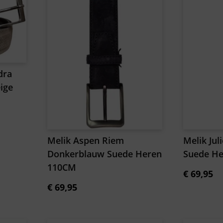
dra
ige
Melik Aspen Riem
Melik Jul
Donkerblauw Suede Heren
Suede H
110CM
€
69,95
€
69,95