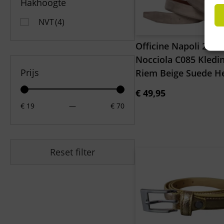
Hakhoogte
NVT
(4)
Officine Napoli 2035
Nocciola C085 Kledi
Prijs
Riem Beige Suede H
€
49,95
€ 19
—
€ 70
Reset filter