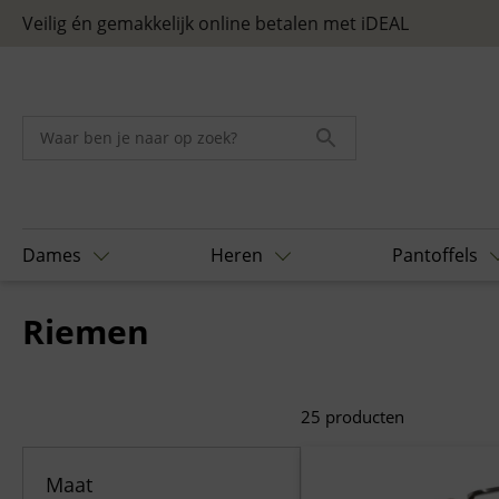
Skip
Veilig én gemakkelijk online betalen met iDEAL
to
content
Dames
Heren
Pantoffels
Home
/
Diversen
/ Riemen
Riemen
25
producten
Maat