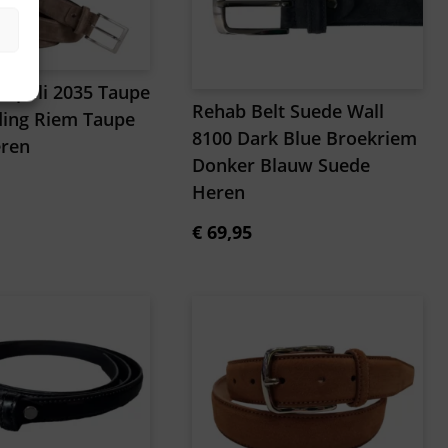
Napoli 2035 Taupe
Rehab Belt Suede Wall
ding Riem Taupe
8100 Dark Blue Broekriem
ren
Donker Blauw Suede
Heren
€
69,95