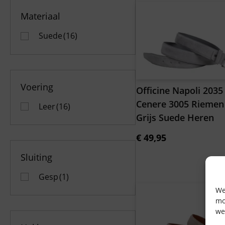
Materiaal
Suede
(16)
Voering
Officine Napoli 2035
Cenere 3005 Riemen 
Leer
(16)
Grijs Suede Heren
€
49,95
Sluiting
Gesp
(1)
We
mo
we