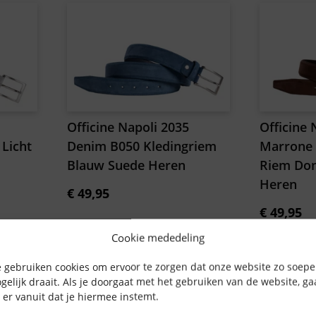
Officine Napoli 2035
Officine 
Licht
Denim B050 Kledingriem
Marrone 
Blauw Suede Heren
Riem Don
Heren
€
49,95
€
49,95
Cookie mededeling
 gebruiken cookies om ervoor te zorgen dat onze website zo soepe
gelijk draait. Als je doorgaat met het gebruiken van de website, g
 er vanuit dat je hiermee instemt.