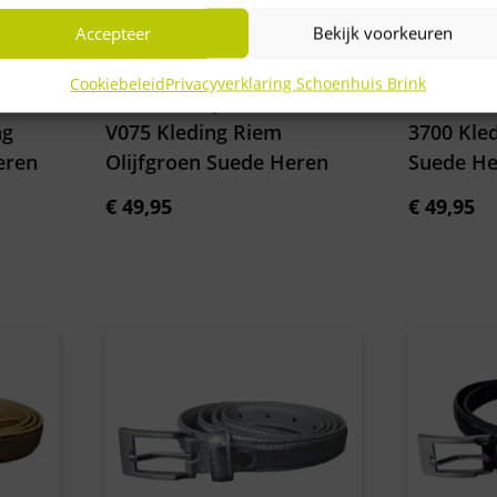
Accepteer
Bekijk voorkeuren
Cookiebeleid
Privacyverklaring Schoenhuis Brink
Officine Napoli 2035 Olive
Officine 
ng
V075 Kleding Riem
3700 Kle
eren
Olijfgroen Suede Heren
Suede He
€
49,95
€
49,95