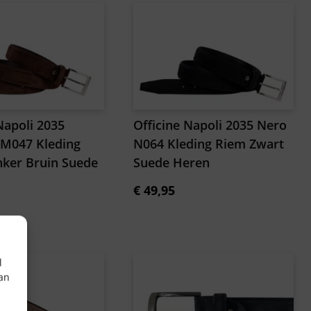
Napoli 2035
Officine Napoli 2035 Nero
M047 Kleding
N064 Kleding Riem Zwart
ker Bruin Suede
Suede Heren
€
49,95
l
aan