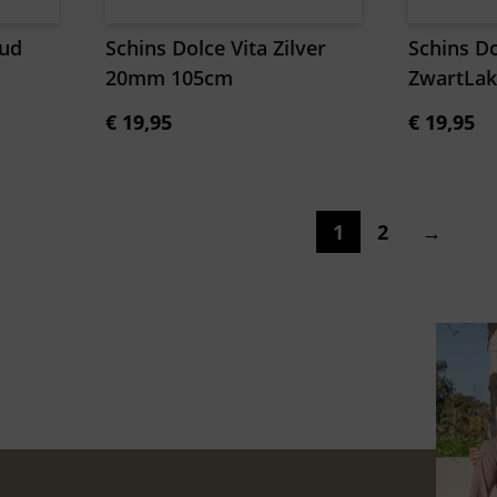
oud
Schins Dolce Vita Zilver
Schins Do
20mm 105cm
ZwartLa
€
19,95
€
19,95
1
2
→