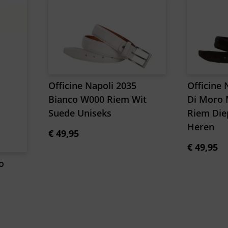
Officine Napoli 2035
Officine 
Bianco W000 Riem Wit
Di Moro 
Suede Uniseks
Riem Die
Heren
€
49,95
€
49,95
o
M