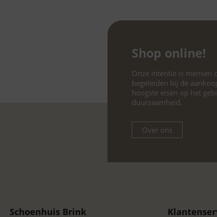
Shop online!
Onze intentie is mensen o
begeleiden bij de aankoo
hoogste eisen op het geb
duurzaamheid.
Over ons
Schoenhuis Brink
Klantenser