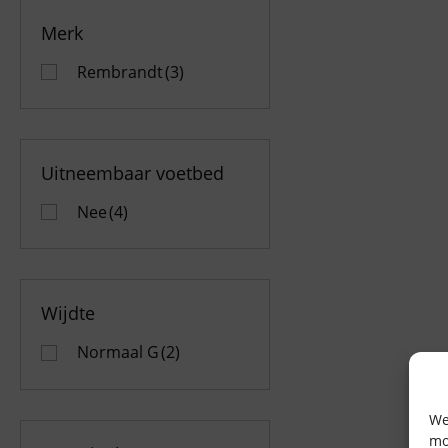
Merk
Rembrandt
(3)
Uitneembaar voetbed
Nee
(4)
Wijdte
Normaal G
(2)
We
mo