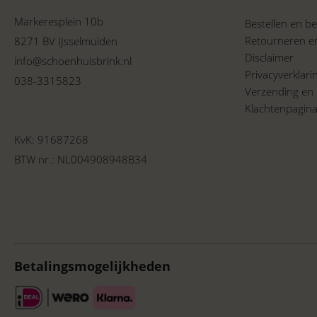
Markeresplein 10b
Bestellen en be
Retourneren e
8271 BV IJsselmuiden
Disclaimer
info@schoenhuisbrink.nl
Privacyverklar
038-3315823
Verzending en 
Klachtenpagin
KvK: 91687268
BTW nr.: NL004908948B34
Betalingsmogelijkheden