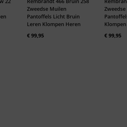
w 22
Rembrandt 466 Bruin 258
Rembrand
Zweedse Muilen
Zweedse 
ren
Pantoffels Licht Bruin
Pantoffe
Leren Klompen Heren
Klompen
€
99,95
€
99,95