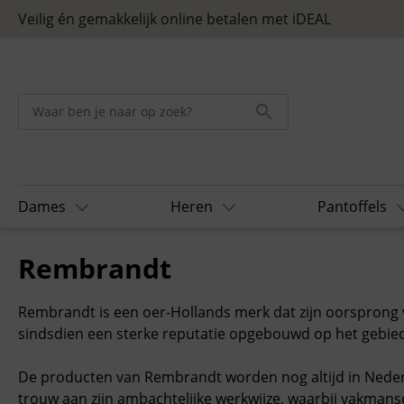
Skip
Veilig én gemakkelijk online betalen met iDEAL
to
content
Dames
Heren
Pantoffels
Home
/ Rembrandt
Rembrandt
Rembrandt is een oer-Hollands merk dat zijn oorsprong v
sindsdien een sterke reputatie opgebouwd op het gebied 
De producten van Rembrandt worden nog altijd in Nederl
trouw aan zijn ambachtelijke werkwijze, waarbij vakmansc