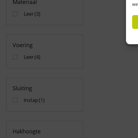
Materiaal
we
Leer
(3)
Voering
Leer
(4)
Sluiting
Instap
(1)
Hakhoogte