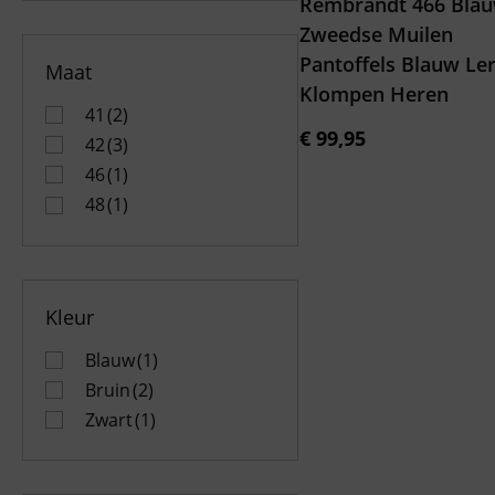
Rembrandt 466 Blau
Zweedse Muilen
Pantoffels Blauw Le
Maat
Klompen Heren
41
(2)
€
99,95
42
(3)
46
(1)
48
(1)
Kleur
Blauw
(1)
Bruin
(2)
Zwart
(1)