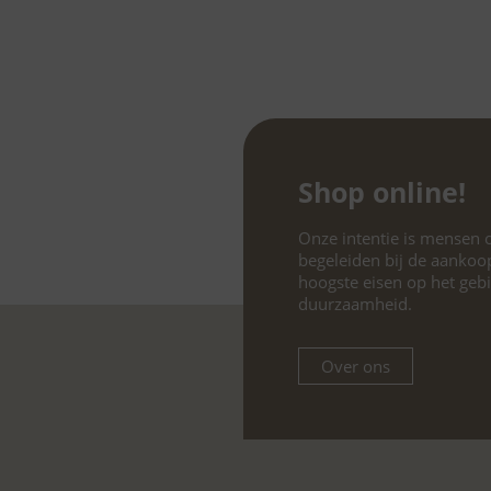
Shop online!
Onze intentie is mensen o
begeleiden bij de aankoo
hoogste eisen op het geb
duurzaamheid.
Over ons