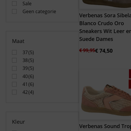
Sale
Geen categorie
Verbenas Sora Sibel
Blanco Crudo Oro
Sneakers Wit Leer e
Suede Dames
Maat
Oorspronkelijke
Huidige
€
99,95
€
74,50
37
(5)
prijs
prijs
38
(5)
was:
is:
39
(5)
€ 99,95.
€ 74,50.
40
(6)
41
(6)
42
(4)
Kleur
Verbenas Sound Tro