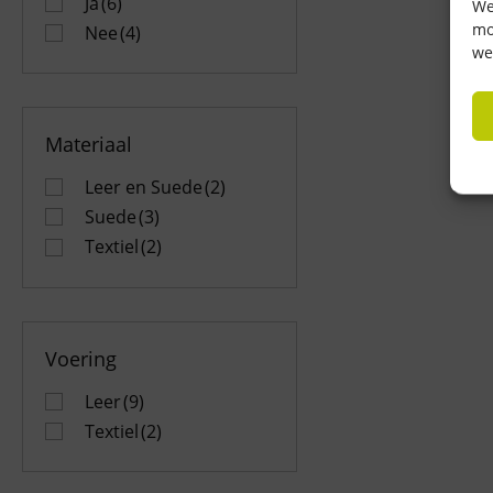
Ja
(6)
We
mo
Nee
(4)
we
Materiaal
Leer en Suede
(2)
Suede
(3)
Textiel
(2)
Voering
Leer
(9)
Textiel
(2)