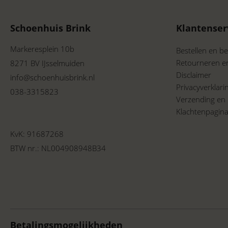
Schoenhuis Brink
Klantenser
Markeresplein 10b
Bestellen en be
Retourneren e
8271 BV IJsselmuiden
Disclaimer
info@schoenhuisbrink.nl
Privacyverklar
038-3315823
Verzending en 
Klachtenpagin
KvK: 91687268
BTW nr.: NL004908948B34
Betalingsmogelijkheden