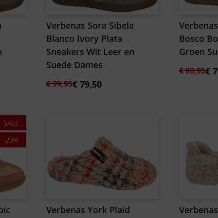
a
Verbenas Sora Sibela
Verbenas
Blanco Ivory Plata
Bosco Bo
n
Sneakers Wit Leer en
Groen S
Suede Dames
Oorspron
Huidige
€
99,95
€
7
Oorspronkelijke
Huidige
prijs
prijs
€
99,95
€
79,50
prijs
prijs
was:
is:
was:
is:
€ 99,95.
€ 79,50.
€ 99,95.
€ 79,50.
SALE
-20%
pic
Verbenas York Plaid
Verbenas