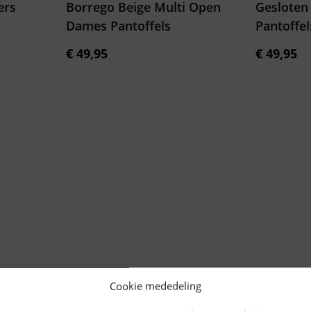
ers
Borrego Beige Multi Open
Gesloten
Dames Pantoffels
Pantoffel
€
49,95
€
49,95
Cookie mededeling