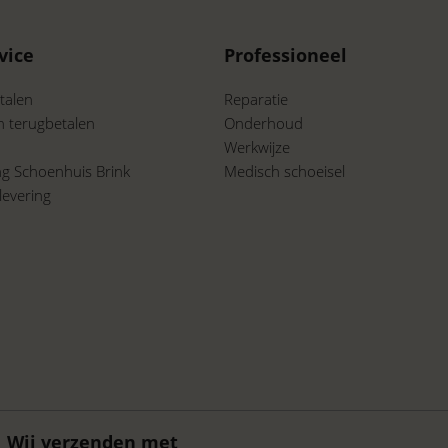
vice
Professioneel
talen
Reparatie
n terugbetalen
Onderhoud
Werkwijze
ing Schoenhuis Brink
Medisch schoeisel
levering
a
Wij verzenden met