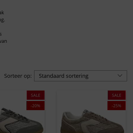
ak
ng.
s
van
Sorteer op:
SALE
SALE
-20%
-25%