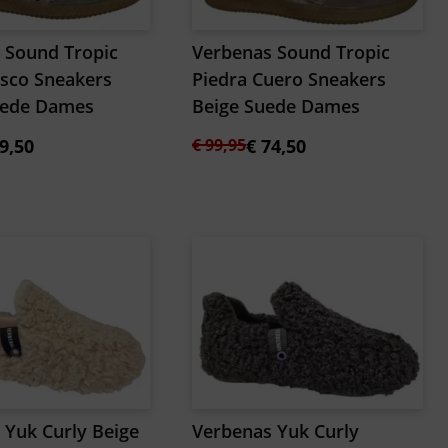
 Sound Tropic
Verbenas Sound Tropic
sco Sneakers
Piedra Cuero Sneakers
uede Dames
Beige Suede Dames
kelijke
Oorspronkelijke
Huidige
9,50
€
99,95
€
74,50
prijs
prijs
was:
is:
€ 99,95.
€ 74,50.
 Yuk Curly Beige
Verbenas Yuk Curly