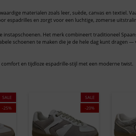
gwaardige materialen
zoals leer, suède, canvas en textiel. Va
voor espadrilles en zorgt voor een luchtige, zomerse uitstrali
se instapschoenen
. Het merk combineert traditioneel Spaan
ele schoenen te maken die je de hele dag kunt dragen — 
omfort en tijdloze espadrille-stijl met een moderne twist.
SALE
SALE
-25%
-20%