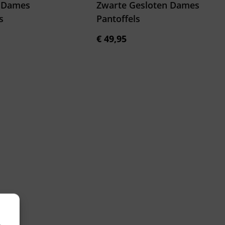
 Dames
Zwarte Gesloten Dames
s
Pantoffels
€
49,95