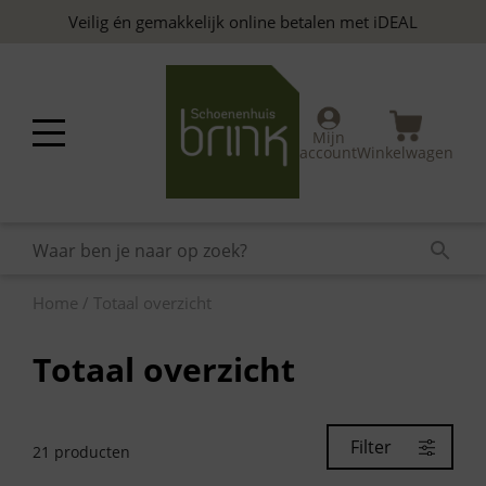
Skip
Veilig én gemakkelijk online betalen met iDEAL
to
content
Mijn
account
Winkelwagen
Home
/ Totaal overzicht
Totaal overzicht
Filter
21
producten