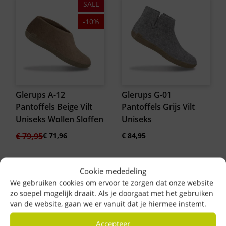
SALE
-10%
Glerups A-12
Glerups G-01
Pantoffels Beige Vilt
Pantoffels Grijs Vilt
Uniseks Wollen Sloffen
Uniseks
Oorspronkelijke
Huidige
€
79,95
€
71,96
€
84,95
prijs
prijs
was:
is:
€ 79,95.
€ 71,96.
Cookie mededeling
We gebruiken cookies om ervoor te zorgen dat onze website
zo soepel mogelijk draait. Als je doorgaat met het gebruiken
van de website, gaan we er vanuit dat je hiermee instemt.
Accepteer