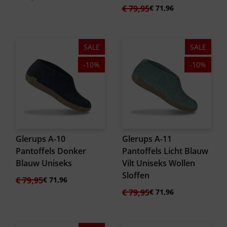
prijs
prijs
Oorspronkelijke
Huidige
€
79,95
€
71,96
was:
is:
prijs
prijs
€ 79,95.
€ 71,96.
was:
is:
€ 79,95.
€ 71,96.
SALE
SALE
-10%
-10%
Glerups A-10
Glerups A-11
Pantoffels Donker
Pantoffels Licht Blauw
Blauw Uniseks
Vilt Uniseks Wollen
Sloffen
Oorspronkelijke
Huidige
€
79,95
€
71,96
prijs
prijs
Oorspronkelijke
Huidige
€
79,95
€
71,96
was:
is:
prijs
prijs
€ 79,95.
€ 71,96.
was:
is:
€ 79,95.
€ 71,96.