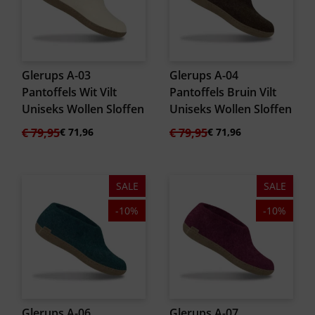
Glerups A-03
Glerups A-04
Pantoffels Wit Vilt
Pantoffels Bruin Vilt
Uniseks Wollen Sloffen
Uniseks Wollen Sloffen
Oorspronkelijke
Huidige
Oorspronkelijke
Huidige
€
79,95
€
71,96
€
79,95
€
71,96
prijs
prijs
prijs
prijs
was:
is:
was:
is:
€ 79,95.
€ 71,96.
€ 79,95.
€ 71,96.
SALE
SALE
-10%
-10%
Glerups A-06
Glerups A-07