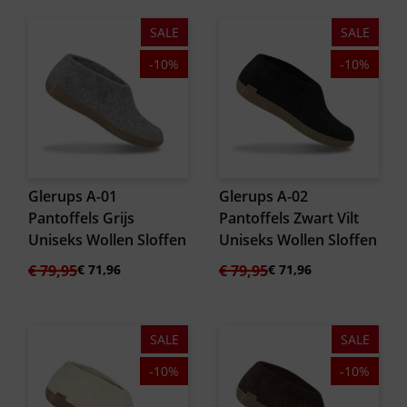
SALE
SALE
-10%
-10%
Glerups A-01
Glerups A-02
Pantoffels Grijs
Pantoffels Zwart Vilt
Uniseks Wollen Sloffen
Uniseks Wollen Sloffen
Oorspronkelijke
Huidige
Oorspronkelijke
Huidige
€
79,95
€
71,96
€
79,95
€
71,96
prijs
prijs
prijs
prijs
was:
is:
was:
is:
€ 79,95.
€ 71,96.
€ 79,95.
€ 71,96.
SALE
SALE
-10%
-10%