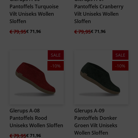
Pantoffels Turquoise
Pantoffels Cranberry
Vilt Uniseks Wollen
Vilt Uniseks Wollen
Sloffen
Sloffen
Oorspronkelijke
Huidige
Oorspronkelijke
Huidige
€
79,95
€
71,96
€
79,95
€
71,96
prijs
prijs
prijs
prijs
was:
is:
was:
is:
€ 79,95.
€ 71,96.
€ 79,95.
€ 71,96.
SALE
SALE
-10%
-10%
Glerups A-08
Glerups A-09
Pantoffels Rood
Pantoffels Donker
Uniseks Wollen Sloffen
Groen Vilt Uniseks
Wollen Sloffen
Oorspronkelijke
Huidige
€
79,95
€
71,96