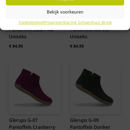
Bekijk voorkeuren
Cookiebeleid
Privacyverklaring Schoenhuis Brink
Glerups G-02
Glerups G-03
Pantoffels Zwart Vilt
Pantoffels Wit Vilt
Uniseks
Uniseks
€
84,95
€
84,95
Glerups G-07
Glerups G-09
Pantoffels Cranberry
Pantoffels Donker