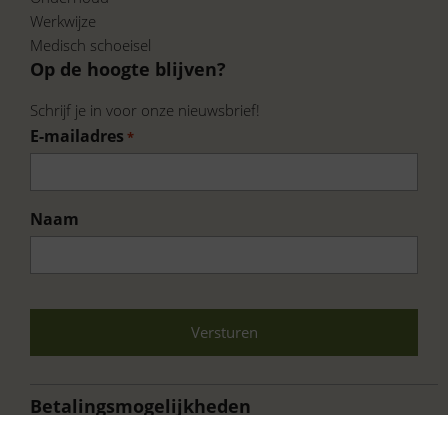
Werkwijze
Medisch schoeisel
Op de hoogte blijven?
Schrijf je in voor onze nieuwsbrief!
E-mailadres
*
Naam
Voornaam
CAPTCHA
Betalingsmogelijkheden
×