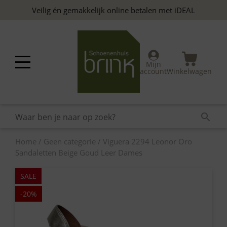
Skip
Veilig én gemakkelijk online betalen met iDEAL
to
content
Mijn
account
Winkelwagen
Home
/
Geen categorie
/ Viguera 2294 Leonor Oro
Sandaletten Beige Goud Leer Dames
SALE
-20%