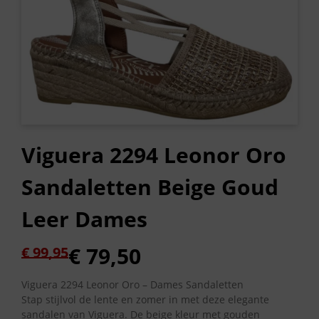
Viguera 2294 Leonor Oro
Sandaletten Beige Goud
Leer Dames
Oorspronkelijke
Huidige
€
79,50
€
99,95
prijs
prijs
was:
is:
Viguera 2294 Leonor Oro – Dames Sandaletten
Stap stijlvol de lente en zomer in met deze elegante
€ 99,95.
€ 79,50.
sandalen van Viguera. De beige kleur met gouden