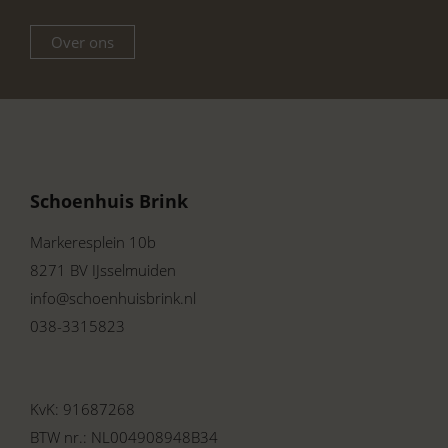
Sluiting:
Elastiek
Pasvorm:
Normale breedte, valt
Over ons
klein – bestel een maat groter
Seizoen:
Lente/Zomer 2026 –
must-have voor het warme
seizoen
Waarom kiezen voor de Viguera
2294 Leonor Oro?
Schoenhuis Brink
Perfecte combinatie van
stijl en
Markeresplein 10b
comfort
voor dagelijks gebruik
8271 BV IJsselmuiden
Elegant design dat gemakkelijk te
info@schoenhuisbrink.nl
combineren is met zowel
038-3315823
zomerjurken als casual outfits
Hoogwaardige materialen
die
jarenlang meegaan
KvK: 91687268
Rubberen zool
voor optimale grip
op diverse ondergronden
BTW nr.: NL004908948B34