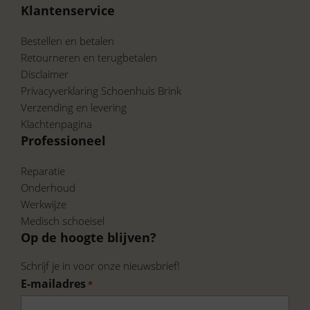
Sleehak 7 CM
voor een subtiele
Klantenservice
lengteverhoging zonder ongemak
Bestellen en betalen
Met de
Viguera 2294 Leonor Oro dames
Retourneren en terugbetalen
sandaletten
ben je verzekerd van een trendy,
Disclaimer
comfortabele en duurzame schoen voor
lente
Privacyverklaring Schoenhuis Brink
en zomer 2026
. Bestel vandaag nog en ervaar
Verzending en levering
de perfecte mix van
fashion en comfort
!
Klachtenpagina
Professioneel
Bekijk onze volledige collectie van Viguera op:
Reparatie
https://www.schoenhuisbrink.nl/merk/viguera/
Onderhoud
Werkwijze
En ontdek wat wij nog meer te bieden
Medisch schoeisel
hebben.
Op de hoogte blijven?
Schrijf je in voor onze nieuwsbrief!
E-mailadres
*