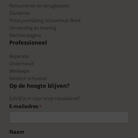
een trendy look deze lente en zomer!
Retourneren en terugbetalen
Disclaimer
Privacyverklaring Schoenhuis Brink
Bekijk onze volledige collectie van Viguera op:
Verzending en levering
https://www.schoenhuisbrink.nl/merk/viguera/
Klachtenpagina
Professioneel
En ontdek wat wij nog meer te bieden
hebben.
Reparatie
Onderhoud
Werkwijze
Medisch schoeisel
Op de hoogte blijven?
Schrijf je in voor onze nieuwsbrief!
E-mailadres
*
Naam