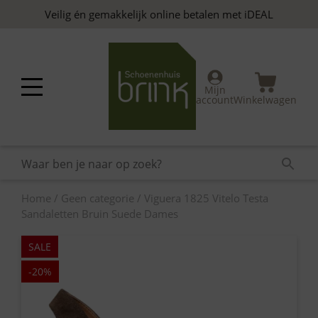
Skip
Veilig én gemakkelijk online betalen met iDEAL
to
content
Mijn
account
Winkelwagen
Home
/
Geen categorie
/ Viguera 1825 Vitelo Testa
Sandaletten Bruin Suede Dames
SALE
-20%