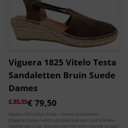
Viguera 1825 Vitelo Testa
Sandaletten Bruin Suede
Dames
Oorspronkelijke
Huidige
€
79,50
€
99,95
prijs
prijs
was:
is:
Viguera 1825 Vitelo Testa – Dames Sandaletten
Elegante bruine suède sandalen met een comfortabele
€ 99,95.
€ 79,50.
sleehak van 5 cm. Voorzien van een leren voering en vast