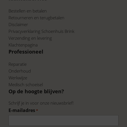
Bekijk onze volledige collectie van Viguera op:
https://www.schoenhuisbrink.nl/merk/viguera/
Bestellen en betalen
Retourneren en terugbetalen
En ontdek wat wij nog meer te bieden
Disclaimer
hebben.
Privacyverklaring Schoenhuis Brink
Verzending en levering
Klachtenpagina
Professioneel
Reparatie
Onderhoud
Werkwijze
Medisch schoeisel
Op de hoogte blijven?
Schrijf je in voor onze nieuwsbrief!
E-mailadres
*