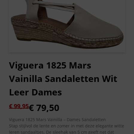
Viguera 1825 Mars
Vainilla Sandaletten Wit
Leer Dames
Oorspronkelijke
Huidige
€
79,50
€
99,95
prijs
prijs
was:
is:
Viguera 1825 Mars Vainilla – Dames Sandaletten
Stap stijlvol de lente en zomer in met deze elegante witte
€ 99,95.
€ 79,50.
leren sandaaltjes. De sleehak van 5 cm geeft net dat