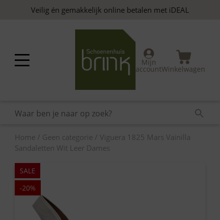
Skip
Veilig én gemakkelijk online betalen met iDEAL
to
content
Mijn
account
Winkelwagen
Home
/
Geen categorie
/ Viguera 1825 Mars Vainilla
Sandaletten Wit Leer Dames
SALE
-20%