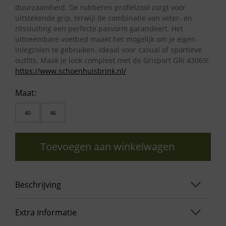
duurzaamheid. De rubberen profielzool zorgt voor
uitstekende grip, terwijl de combinatie van veter- en
ritssluiting een perfecte pasvorm garandeert. Het
uitneembare voetbed maakt het mogelijk om je eigen
inlegzolen te gebruiken. Ideaal voor casual of sportieve
outfits. Maak je look compleet met de Grisport GRI 43069!
https://www.schoenhuisbrink.nl/
Maat:
40
46
Toevoegen aan winkelwagen
Beschrijving
Extra informatie
Grisport GRI 43069 Grey 03 – Heren