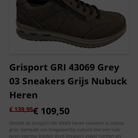
Grisport GRI 43069 Grey
03 Sneakers Grijs Nubuck
Heren
Oorspronkelijke
Huidige
€
109,50
€
139,95
prijs
prijs
was:
is:
Ontdek de Grisport GRI 43069 heren sneakers in stijlvol
grijs. Gemaakt van hoogwaardig nubuck met een luxe
€ 139,95.
€ 109,50.
leren voering, bieden deze sneakers zowel comfort als