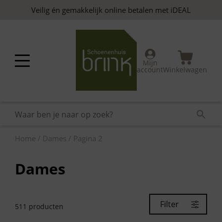
Skip
Veilig én gemakkelijk online betalen met iDEAL
to
content
Mijn
account
Winkelwagen
Home
/
Dames
/ Pagina 2
Dames
Filter
511
producten