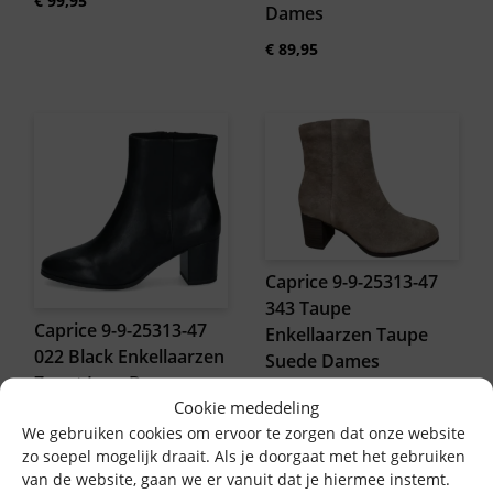
€
99,95
Dames
€
89,95
Caprice 9-9-25313-47
343 Taupe
Caprice 9-9-25313-47
Enkellaarzen Taupe
022 Black Enkellaarzen
Suede Dames
Zwart Leer Dames
€
109,95
Cookie mededeling
€
109,95
We gebruiken cookies om ervoor te zorgen dat onze website
zo soepel mogelijk draait. Als je doorgaat met het gebruiken
van de website, gaan we er vanuit dat je hiermee instemt.