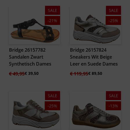
SALE
SALE
-21%
-25%
Bridge 26157782
Bridge 26157824
Sandalen Zwart
Sneakers Wit Beige
Synthetisch Dames
Leer en Suede Dames
Oorspronkelijke
Huidige
Oorspronkelijke
Huidige
€
49,95
€
39,50
€
119,95
€
89,50
prijs
prijs
prijs
prijs
was:
is:
was:
is:
€ 49,95.
€ 39,50.
€ 119,95.
€ 89,50.
SALE
SALE
-25%
-13%