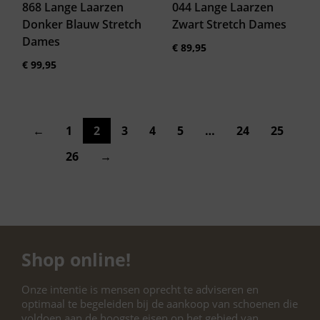
868 Lange Laarzen
044 Lange Laarzen
Donker Blauw Stretch
Zwart Stretch Dames
Dames
€
89,95
€
99,95
←
1
2
3
4
5
…
24
25
26
→
Shop online!
Onze intentie is mensen oprecht te adviseren en
optimaal te begeleiden bij de aankoop van schoenen die
voldoen aan de hoogste eisen op het gebied van