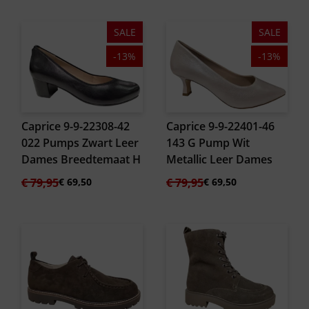
was:
is:
was:
is:
€ 119,95.
€ 104,50.
€ 69,95.
€ 59,50.
SALE
SALE
-13%
-13%
Caprice 9-9-22308-42
Caprice 9-9-22401-46
022 Pumps Zwart Leer
143 G Pump Wit
Dames Breedtemaat H
Metallic Leer Dames
Oorspronkelijke
Huidige
Oorspronkelijke
Huidige
€
79,95
€
69,50
€
79,95
€
69,50
prijs
prijs
prijs
prijs
was:
is:
was:
is:
€ 79,95.
€ 69,50.
€ 79,95.
€ 69,50.