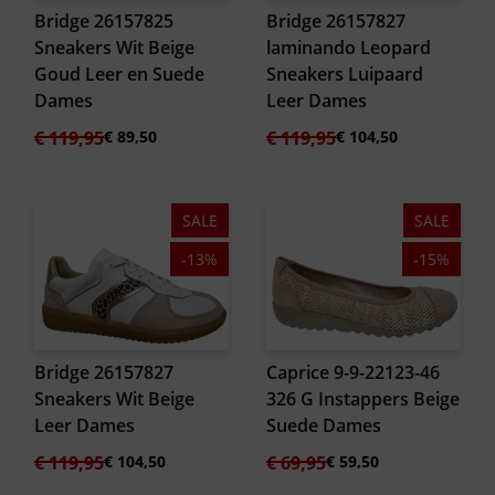
Bridge 26157825
Bridge 26157827
Sneakers Wit Beige
laminando Leopard
Goud Leer en Suede
Sneakers Luipaard
Dames
Leer Dames
Oorspronkelijke
Huidige
Oorspronkelijke
Huidige
€
119,95
€
89,50
€
119,95
€
104,50
prijs
prijs
prijs
prijs
was:
is:
was:
is:
€ 119,95.
€ 89,50.
€ 119,95.
€ 104,50.
SALE
SALE
-13%
-15%
Bridge 26157827
Caprice 9-9-22123-46
Sneakers Wit Beige
326 G Instappers Beige
Leer Dames
Suede Dames
Oorspronkelijke
Huidige
Oorspronkelijke
Huidige
€
119,95
€
104,50
€
69,95
€
59,50
prijs
prijs
prijs
prijs