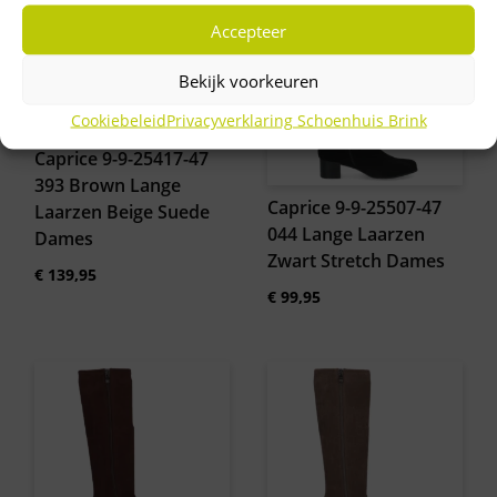
Accepteer
Bekijk voorkeuren
Cookiebeleid
Privacyverklaring Schoenhuis Brink
Caprice 9-9-25417-47
393 Brown Lange
Caprice 9-9-25507-47
Laarzen Beige Suede
044 Lange Laarzen
Dames
Zwart Stretch Dames
€
139,95
€
99,95