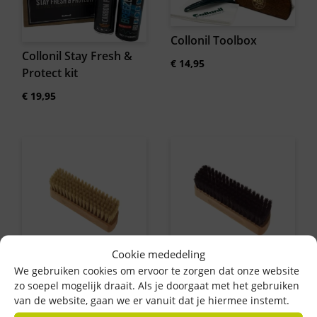
Collonil Toolbox
Collonil Stay Fresh &
€
14,95
Protect kit
€
19,95
Cookie mededeling
We gebruiken cookies om ervoor te zorgen dat onze website
Collonil
Collonil
zo soepel mogelijk draait. Als je doorgaat met het gebruiken
Uitpoetsborstel wit 18
Uitpoetsborstel zwart
van de website, gaan we er vanuit dat je hiermee instemt.
cm
18 cm