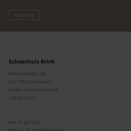
Over ons
Schoenhuis Brink
Markeresplein 10b
8271 BV IJsselmuiden
info@schoenhuisbrink.nl
038-3315823
KvK: 91687268
BTW nr.: NL004908948B34