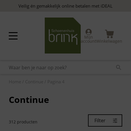
Skip
Veilig én gemakkelijk online betalen met iDEAL
to
content
Mijn
account
Winkelwagen
Home
/
Continue
/ Pagina 4
Continue
Filter
312
producten